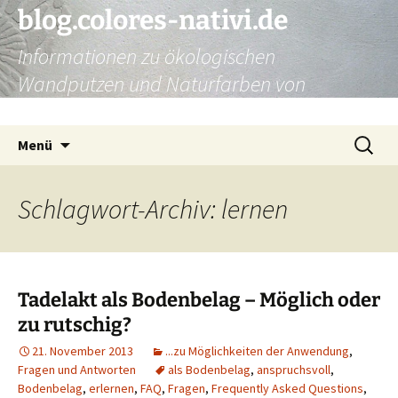
Zum
blog.colores-nativi.de
Inhalt
Informationen zu ökologischen
springen
Wandputzen und Naturfarben von
Kreidezeit
Suchen
Menü
nach:
Schlagwort-Archiv: lernen
Tadelakt als Bodenbelag – Möglich oder
zu rutschig?
21. November 2013
...zu Möglichkeiten der Anwendung
,
Fragen und Antworten
als Bodenbelag
,
anspruchsvoll
,
Bodenbelag
,
erlernen
,
FAQ
,
Fragen
,
Frequently Asked Questions
,