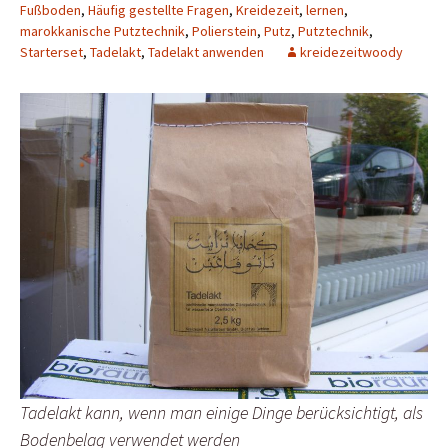
Fußboden
,
Häufig gestellte Fragen
,
Kreidezeit
,
lernen
,
marokkanische Putztechnik
,
Polierstein
,
Putz
,
Putztechnik
,
Starterset
,
Tadelakt
,
Tadelakt anwenden
kreidezeitwoody
Tadelakt kann, wenn man einige Dinge berücksichtigt, als
Bodenbelag verwendet werden