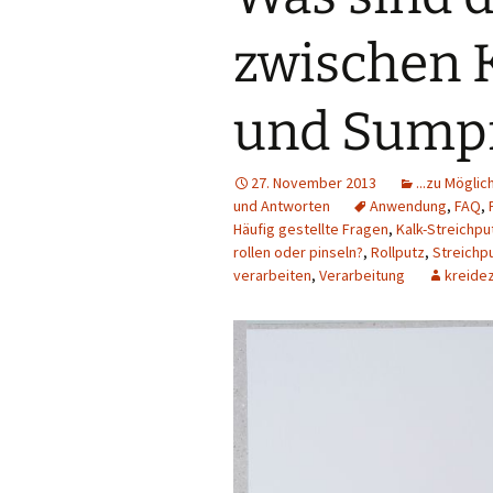
gut
zwischen 
Gekkkosol Anstriche:
unglaublich haftfähig
und Sumpf
Lehmfarbe: natürlich
deckend
27. November 2013
...zu Mögli
Lösungsmittelfreies
und Antworten
Anwendung
,
FAQ
,
Hartöl
Häufig gestellte Fragen
,
Kalk-Streichpu
rollen oder pinseln?
,
Rollputz
,
Streichp
verarbeiten
,
Verarbeitung
kreide