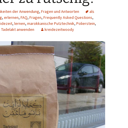
chkeiten der Anwendung
,
Fragen und Antworten
als
g
,
erlernen
,
FAQ
,
Fragen
,
Frequently Asked Questions
,
idezeit
,
lernen
,
marokkanische Putztechnik
,
Polierstein
,
,
Tadelakt anwenden
kreidezeitwoody