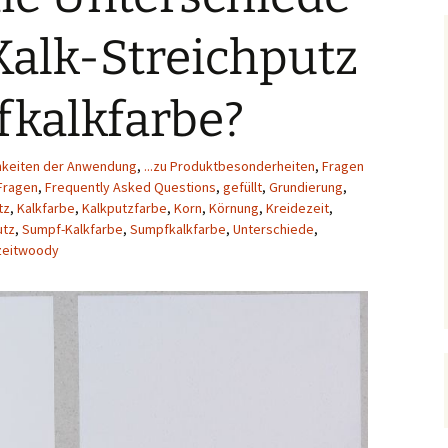
Kalk-Streichputz
kalkfarbe?
chkeiten der Anwendung
,
...zu Produktbesonderheiten
,
Fragen
Fragen
,
Frequently Asked Questions
,
gefüllt
,
Grundierung
,
tz
,
Kalkfarbe
,
Kalkputzfarbe
,
Korn
,
Körnung
,
Kreidezeit
,
utz
,
Sumpf-Kalkfarbe
,
Sumpfkalkfarbe
,
Unterschiede
,
zeitwoody