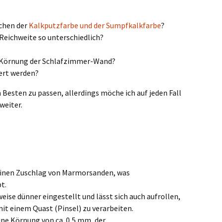
schen der
Kalkputzfarbe und der Sumpfkalkfarbe
?
 Reichweite so unterschiedlich?
te Körnung der Schlafzimmer-Wand?
ert werden?
Besten zu passen, allerdings möche ich auf jeden Fall
weiter.
 einen Zuschlag von Marmorsanden, was
t.
eise dünner eingestellt und lässt sich auch aufrollen,
it einem Quast (Pinsel) zu verarbeiten.
ine Körnung von ca. 0,5 mm, der