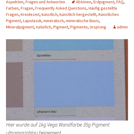
Aspekten
,
Fragen und Antworten
Abtönen
,
Erdpigment
,
FAQ
,
Farben
,
Fragen
,
Frequently Asked Questions
,
Häufig gestellte
Fragen
,
Kreidezeit
,
künstlich
,
künstlich hergestellt
,
Künstliches
Pigment
,
Lapislazuli
,
mineralisch
,
mineralische Basis
,
Mineralpigment
,
natürlich
,
Pigment
,
Pigmente
,
Ursprung
admin
Hier wurde auf 1kg Vega Wandfarbe 35g Pigment
ultramarinblau beigement