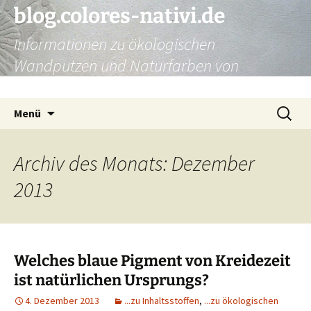
Zum
blog.colores-nativi.de
Inhalt
Informationen zu ökologischen
springen
Wandputzen und Naturfarben von
Kreidezeit
Suchen
Menü
nach:
Archiv des Monats: Dezember
2013
Welches blaue Pigment von Kreidezeit
ist natürlichen Ursprungs?
4. Dezember 2013
...zu Inhaltsstoffen
,
...zu ökologischen