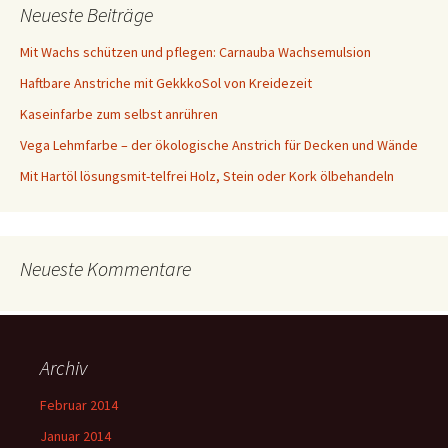
Neueste Beiträge
Mit Wachs schützen und pflegen: Carnauba Wachsemulsion
Haftbare Anstriche mit GekkkoSol von Kreidezeit
Kaseinfarbe zum selbst anrühren
Vega Lehmfarbe – der ökologische Anstrich für Decken und Wände
Mit Hartöl lösungsmit-telfrei Holz, Stein oder Kork ölbehandeln
Neueste Kommentare
Archiv
Februar 2014
Januar 2014