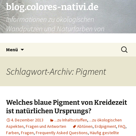
Zum
blog.colores-nativi.de
Inhalt
Informationen zu ökologischen
springen
Wandputzen und Naturfarben von
Kreidezeit
Suchen
Menü
nach:
Schlagwort-Archiv: Pigment
Welches blaue Pigment von Kreidezeit
ist natürlichen Ursprungs?
4. Dezember 2013
...zu Inhaltsstoffen
,
...zu ökologischen
Aspekten
,
Fragen und Antworten
Abtönen
,
Erdpigment
,
FAQ
,
Farben
,
Fragen
,
Frequently Asked Questions
,
Häufig gestellte