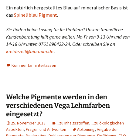
Ein natürlich hergestelltes Blau auf mineralischer Basis ist
das
Spinellblau Pigment
.
Sie finden keine Lösung für Ihr Problem? Unsere freundliche
Kundenberatung hilft gerne weiter! Mo-Fr von 9-13 Uhr und von
14-18 Uhr unter: 0761 896422-24. Oder schreiben Sie an
kreidezeit@bioraum.de
.
Kommentar hinterlassen
Welche Pigmente werden in den
verschiedenen Vega Lehmfarben
eingesetzt?
25. November 2013
...zu Inhaltsstoffen
,
...zu ökologischen
Aspekten
,
Fragen und Antworten
Abtönung
,
Angabe der
Pigmente
,
Deklaration
,
Deklaration der Pigmente
,
Einfärbung
,
FAQ
,