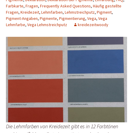
Farbkarte
,
Fragen
,
Frequently Asked Questions
,
Häufig gestellte
Fragen
,
Kreidezeit
,
Lehmfarben
,
Lehmstreichputz
,
Pigment
,
Pigment-Angaben
,
Pigmente
,
Pigmentierung
,
Vega
,
Vega
Lehmfarbe
,
Vega Lehmstreichputz
kreidezeitwoody
Die Lehmfarben von Kreidezeit gibt es in 12 Farbtönen