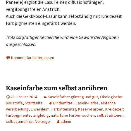
Paneele) ergibt die Lasur einen diffusionsfähigen,
vergilbungsfreien Anstrich.
Auch die Gekkkosol-Lasur kann selbständig mit Kreidezeit
Farbpigmenten eingefärbt werden.
Trotz sorgfältiger Recherche wird eine Gewähr der Angaben
ausgeschlossen.
Kommentar hinterlassen
Kaseinfarbe zum selbst anrühren
28. Januar 2014
Kaseinfarbe: günstig und gut
,
Ökologische
Baustoffe
,
Startseite
Bindemittel
,
Casein-Farbe
,
einfache
Verarbeitung
,
Eiweißleim
,
Farbintensität
,
Kasein-Farben
,
Kreidezeit
Farbpigmente
,
langlebig
,
natürliche Farben suchen
,
selbst abtönen
,
selbst anrühren
,
Vorzüge
admin