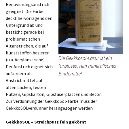
Renovierungsanstrich
geeignet. Die Farbe
deckt hervorragend den
Untergrund ab und
besticht gerade bei
problematischen
Altanstrichen, die auf
Kunststoffen basieren
Die Gekkkosol-Lasur ist ein
(u.a. Acrylanstriche).
farbloses, rein mineralisches
Der Anstrich eignet sich
Bindemittel
außerdem als
Anstrichmittel auf
alten Lacken, festen
Putzen, Gipskarton, Gipsfaserplatten und Beton.
Zur Verdünnung der GekkkoSol-Farbe muss der
GekkkoSOLverdünner herangezogen werden.
GekkkoSOL – Streichputz fein gekörnt