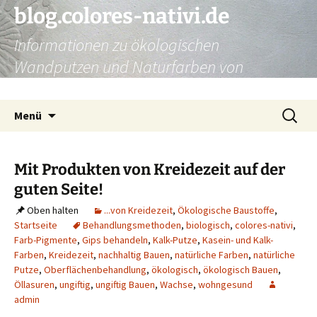
Zum
blog.colores-nativi.de
Inhalt
Informationen zu ökologischen
springen
Wandputzen und Naturfarben von
Kreidezeit
Suchen
Menü
nach:
Mit Produkten von Kreidezeit auf der
guten Seite!
Oben halten
...von Kreidezeit
,
Ökologische Baustoffe
,
Startseite
Behandlungsmethoden
,
biologisch
,
colores-nativi
,
Farb-Pigmente
,
Gips behandeln
,
Kalk-Putze
,
Kasein- und Kalk-
Farben
,
Kreidezeit
,
nachhaltig Bauen
,
natürliche Farben
,
natürliche
Putze
,
Oberflächenbehandlung
,
ökologisch
,
ökologisch Bauen
,
Öllasuren
,
ungiftig
,
ungiftig Bauen
,
Wachse
,
wohngesund
admin