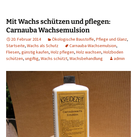
Mit Wachs schützen und pflegen:
Carnauba Wachsemulsion
20. Februar 2014
Ökologische Baustoffe
,
Pflege und Glanz
,
Startseite
,
Wachs als Schutz
Carnauba-Wachsemulsion
,
Fliesen
,
günstig kaufen
,
Holz pflegen
,
Holz wachsen
,
Holzboden
schützen
,
ungiftig
,
Wachs schützt
,
Wachsbehandlung
admin