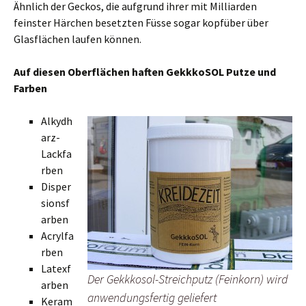
Ähnlich der Geckos, die aufgrund ihrer mit Milliarden
feinster Härchen besetzten Füsse sogar kopfüber über
Glasflächen laufen können.
Auf diesen Oberflächen haften GekkkoSOL Putze und
Farben
Alkydh
arz-
Lackfa
rben
Disper
sionsf
arben
Acrylfa
rben
Latexf
Der Gekkkosol-Streichputz (Feinkorn) wird
arben
anwendungsfertig geliefert
Keram