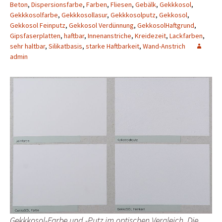
Beton
,
Dispersionsfarbe
,
Farben
,
Fliesen
,
Gebälk
,
Gekkkosol
,
Gekkkosolfarbe
,
Gekkkosollasur
,
Gekkkosolputz
,
Gekkosol
,
Gekkosol Feinputz
,
Gekkosol Verdünnung
,
GekkosolHaftgrund
,
Gipsfaserplatten
,
haftbar
,
Innenanstriche
,
Kreidezeit
,
Lackfarben
,
sehr haltbar
,
Silikatbasis
,
starke Haftbarkeit
,
Wand-Anstrich
admin
Gekkkosol-Farbe und -Putz im optischen Vergleich. Die