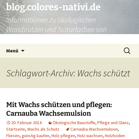
Zum
blog.colores-nativi.de
Inhalt
Informationen zu ökologischen
springen
Wandputzen und Naturfarben von
Kreidezeit
Suchen
Menü
nach:
Schlagwort-Archiv: Wachs schützt
Mit Wachs schützen und pflegen:
Carnauba Wachsemulsion
20. Februar 2014
Ökologische Baustoffe
,
Pflege und Glanz
,
Startseite
,
Wachs als Schutz
Carnauba-Wachsemulsion
,
Fliesen
,
günstig kaufen
,
Holz pflegen
,
Holz wachsen
,
Holzboden