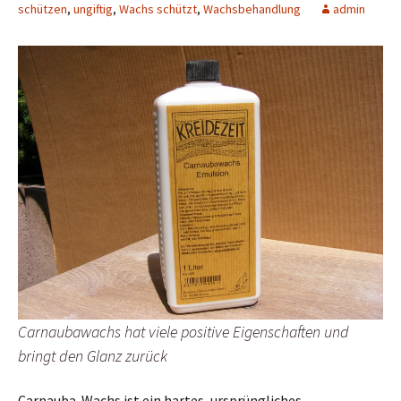
schützen
,
ungiftig
,
Wachs schützt
,
Wachsbehandlung
admin
Carnaubawachs hat viele positive Eigenschaften und
bringt den Glanz zurück
Carnauba-Wachs ist ein hartes, ursprüngliches