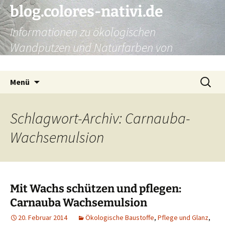
Zum
blog.colores-nativi.de
Inhalt
Informationen zu ökologischen
springen
Wandputzen und Naturfarben von
Kreidezeit
Suchen
Menü
nach:
Schlagwort-Archiv: Carnauba-
Wachsemulsion
Mit Wachs schützen und pflegen:
Carnauba Wachsemulsion
20. Februar 2014
Ökologische Baustoffe
,
Pflege und Glanz
,