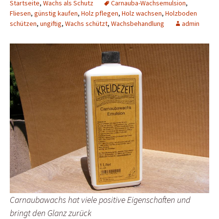
Startseite
,
Wachs als Schutz
Carnauba-Wachsemulsion
,
Fliesen
,
günstig kaufen
,
Holz pflegen
,
Holz wachsen
,
Holzboden
schützen
,
ungiftig
,
Wachs schützt
,
Wachsbehandlung
admin
Carnaubawachs hat viele positive Eigenschaften und
bringt den Glanz zurück