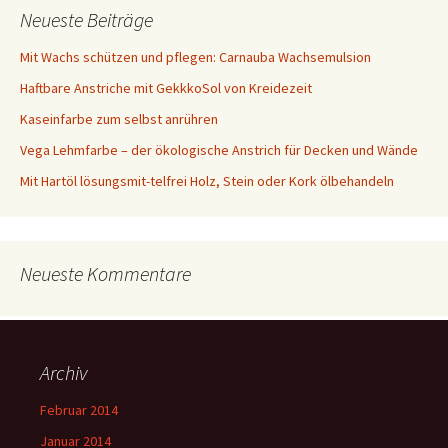
Neueste Beiträge
Mit Wachs schützen und pflegen: Carnauba Wachsemulsion
Haftbare Anstriche mit GekkkoSol von Kreidezeit
Kaseinfarbe zum selbst anrühren
Vega Lehmfarbe – der ökologische Anstrich für Decken und Wände
Mit Hartöl lösungsmit-telfrei Holz, Stein oder Kork ölbehandeln
Neueste Kommentare
Archiv
Februar 2014
Januar 2014