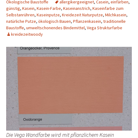
Ökologische Baustoffe
allergikergeeignet
,
Casein
,
einfärben
,
günstig
,
Kasein
,
Kasein-Farbe
,
Kaseinanstrich
,
Kaseinfarbe zum
Selbstanrühren
,
Kaseinputze
,
Kreidezeit Naturputze
,
Milchkasein
,
natürliche Putze
,
ökologisch Bauen
,
Pflanzenkasein
,
traditionelle
Baustoffe
,
umweltschonendes Bindemittel
,
Vega Strukturfarbe
kreidezeitwoody
Die Vega Wandfarbe wird mit pflanzlichem Kasein