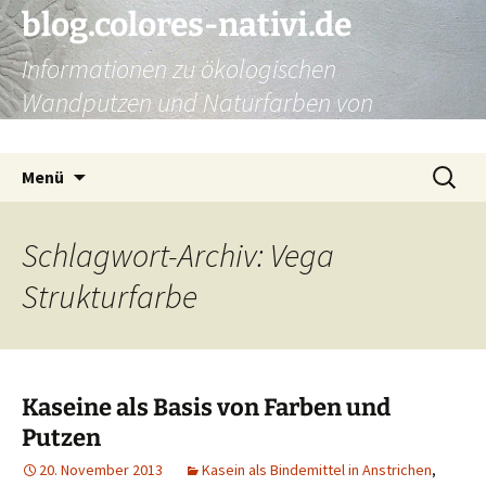
Zum
blog.colores-nativi.de
Inhalt
Informationen zu ökologischen
springen
Wandputzen und Naturfarben von
Kreidezeit
Suchen
Menü
nach:
Schlagwort-Archiv: Vega
Strukturfarbe
Kaseine als Basis von Farben und
Putzen
20. November 2013
Kasein als Bindemittel in Anstrichen
,