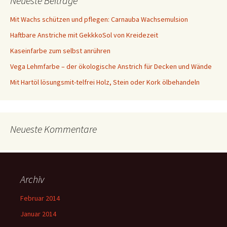
Neueste Beiträge
Mit Wachs schützen und pflegen: Carnauba Wachsemulsion
Haftbare Anstriche mit GekkkoSol von Kreidezeit
Kaseinfarbe zum selbst anrühren
Vega Lehmfarbe – der ökologische Anstrich für Decken und Wände
Mit Hartöl lösungsmit-telfrei Holz, Stein oder Kork ölbehandeln
Neueste Kommentare
Archiv
Februar 2014
Januar 2014