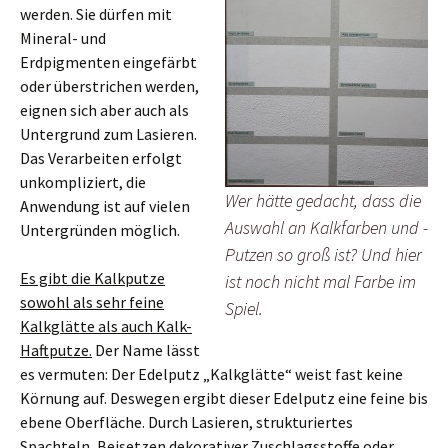
werden. Sie dürfen mit
Mineral- und
Erdpigmenten eingefärbt
oder überstrichen werden,
eignen sich aber auch als
Untergrund zum Lasieren.
Das Verarbeiten erfolgt
unkompliziert, die
Wer hätte gedacht, dass die
Anwendung ist auf vielen
Auswahl an Kalkfarben und -
Untergründen möglich.
Putzen so groß ist? Und hier
Es gibt die Kalkputze
ist noch nicht mal Farbe im
sowohl als sehr feine
Spiel.
Kalkglätte als auch Kalk-
Haftputze.
Der Name lässt
es vermuten: Der Edelputz „Kalkglätte“ weist fast keine
Körnung auf. Deswegen ergibt dieser Edelputz eine feine bis
ebene Oberfläche. Durch Lasieren, strukturiertes
Spachteln, Beisetzen dekorativer Zuschlagsstoffe oder