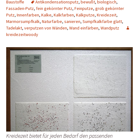
Baustoffe
Antikondensationsputz
,
bewußt
,
biologisch
,
Fassaden-Putz
,
fein gekörnter Putz
,
Feinputze
,
grob gekörnter
Putz
,
Innenfarben
,
Kalke
,
Kalkfarben
,
Kalkputze
,
Kreidezeit
,
Marmorsumpfkalk
,
Naturfarbe
,
sanieren
,
Sumpfkalkfarbe glatt
,
Tadelakt
,
verputzen von Wänden
,
Wand einfärben
,
Wandputz
kreidezeitwoody
Kreidezeit bietet für jeden Bedarf den passenden