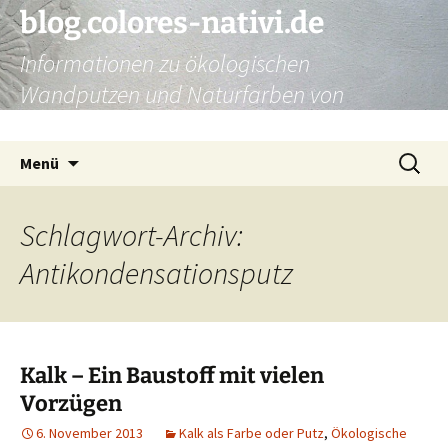
Zum
blog.colores-nativi.de
Inhalt
Informationen zu ökologischen
springen
Wandputzen und Naturfarben von
Kreidezeit
Suchen
Menü
nach:
Schlagwort-Archiv:
Antikondensationsputz
Kalk – Ein Baustoff mit vielen
Vorzügen
6. November 2013
Kalk als Farbe oder Putz
,
Ökologische