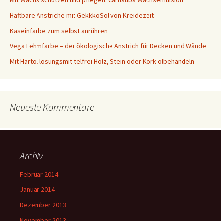
Haftbare Anstriche mit GekkkoSol von Kreidezeit
Kaseinfarbe zum selbst anrühren
Vega Lehmfarbe – der ökologische Anstrich für Decken und Wände
Mit Hartöl lösungsmit-telfrei Holz, Stein oder Kork ölbehandeln
Neueste Kommentare
Archiv
Februar 2014
Januar 2014
Dezember 2013
November 2013