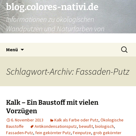
Zum
blog.colores-nativi.de
Inhalt
Informationen zu ökologischen
springen
Wandputzen und Naturfarben von
Kreidezeit
Suchen
Menü
nach:
Schlagwort-Archiv: Fassaden-Putz
Kalk – Ein Baustoff mit vielen
Vorzügen
6. November 2013
Kalk als Farbe oder Putz
,
Ökologische
Baustoffe
Antikondensationsputz
,
bewußt
,
biologisch
,
Fassaden-Putz
,
fein gekörnter Putz
,
Feinputze
,
grob gekörnter